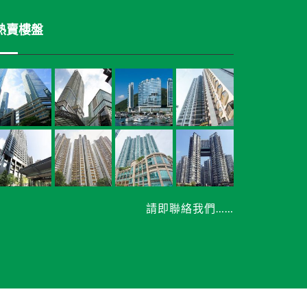
熱賣樓盤
請即聯絡我們……