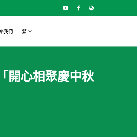
絡我們
繁
心 「開心相聚慶中秋