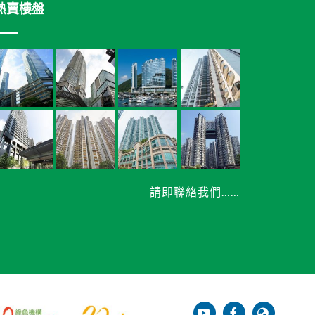
熱賣樓盤
請即聯絡我們……