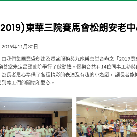
.9.2019)東華三院賽馬會松朗安老
019年11月30日
由我們集團豐盛創建及豐盛服務與九龍樂善堂合辦之「2019 豐盛關
日在樂善堂朱定昌頤養院舉行了啟動禮。僑樂合共有14位同事工參
為長者悉心準備了各種精彩的表演及有趣的小遊戲， 讓長者能樂在
受到義工們的關懷和愛心。