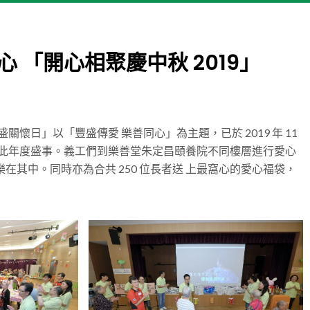
中心 「開心相聚慶中秋 2019」
懷日」以「豐盛傳愛 樂善同心」為主題，已於 2019 年 11
與此年度盛事。義工們到樂善堂朱定昌頤養院不同樓層進行愛心
其中。同時亦為合共 250 位長者送 上最窩心的愛心福袋，