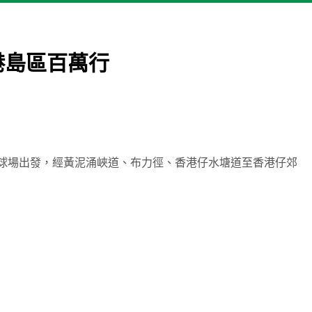
益金港島區百萬行
大球場出發，經黃泥涌峽道、布力徑、香港仔水塘道至香港仔郊